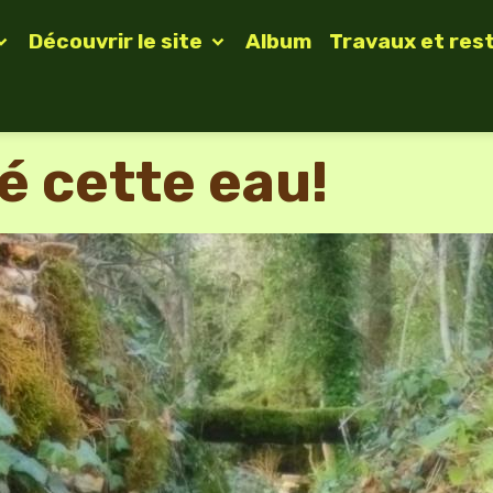
Découvrir le site
Album
Travaux et res
é cette eau!