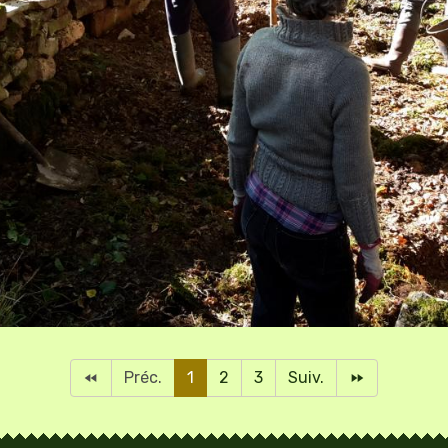
Préc.
1
2
3
Suiv.