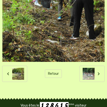
Retour
ème
Vous êtes le
visiteur